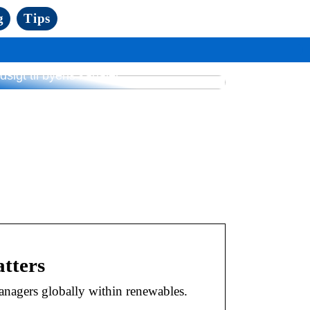
g
Tips
yse mødelokaler i København med
dsigt til byens kanaler
atters
anagers globally within renewables.