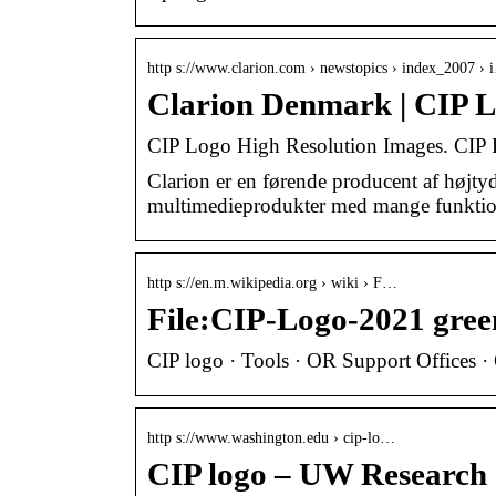
http s://www.clarion.com › newstopics › index_2007 ›
Clarion Denmark | CIP L
CIP Logo High Resolution Images. CIP Lo
Clarion er en førende producent af højty
multimedieprodukter med mange funktion
http s://en.m.wikipedia.org › wiki › F…
File:CIP-Logo-2021 gree
CIP logo · Tools · OR Support Offices · 
http s://www.washington.edu › cip-lo…
CIP logo – UW Research