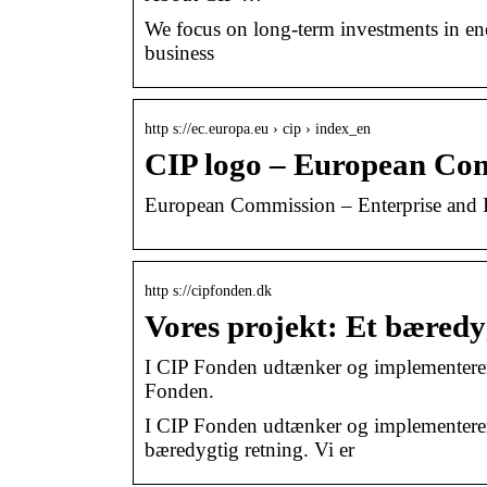
We focus on long-term investments in energ
business
http s://ec.europa.eu › cip › index_en
CIP logo – European Co
European Commission – Enterprise and I
http s://cipfonden.dk
Vores projekt: Et bæred
I CIP Fonden udtænker og implementerer v
Fonden.
I CIP Fonden udtænker og implementerer v
bæredygtig retning. Vi er