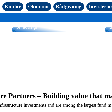
Kontor
Økonomi
Rådgivning
Investerin
Sådan løfter folietryk emballage og
L
printdesign
u
e Partners – Building value that m
nfrastructure investments and are among the largest fund m