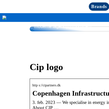
Brands
Fordele for butiksindehavere ved et
moderne lagerstyringssystem
Cip logo
http s://cipartners.dk
Copenhagen Infrastructur
3. feb. 2023 — We specialise in energy i
About CIP …