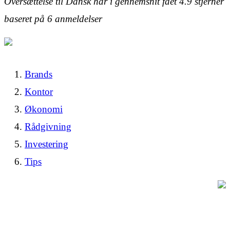
Oversættelse til Dansk har i gennemsnit fået
4.9
stjerner
baseret på
6
anmeldelser
Brands
Kontor
Økonomi
Rådgivning
Investering
Tips