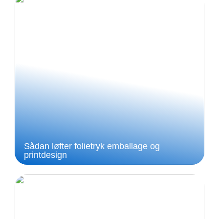
Sådan løfter folietryk emballage og
printdesign