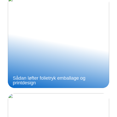
Sådan løfter folietryk emballage og
printdesign