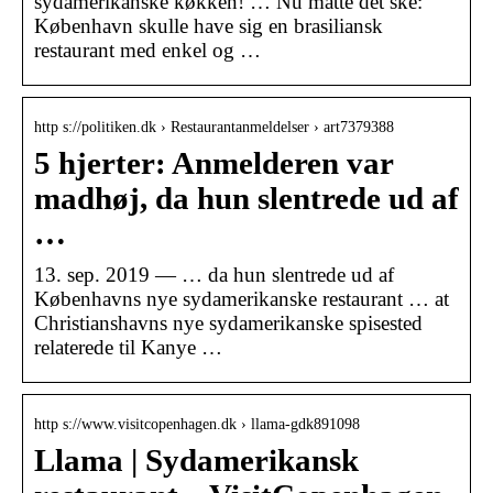
sydamerikanske køkken! … Nu måtte det ske:
København skulle have sig en brasiliansk
restaurant med enkel og …
http s://politiken.dk › Restaurantanmeldelser › art7379388
5 hjerter: Anmelderen var
madhøj, da hun slentrede ud af
…
13. sep. 2019 — … da hun slentrede ud af
Københavns nye sydamerikanske restaurant … at
Christianshavns nye sydamerikanske spisested
relaterede til Kanye …
http s://www.visitcopenhagen.dk › llama-gdk891098
Llama | Sydamerikansk