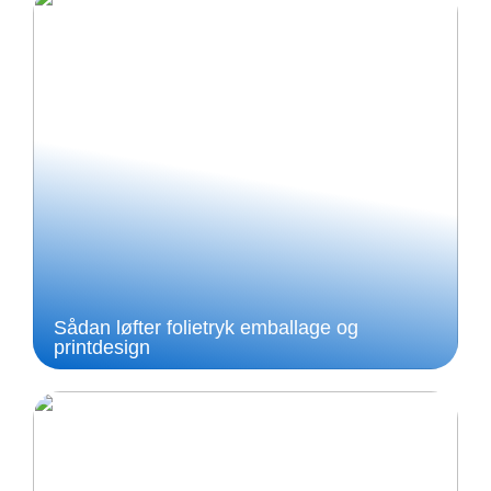
Sådan løfter folietryk emballage og
printdesign