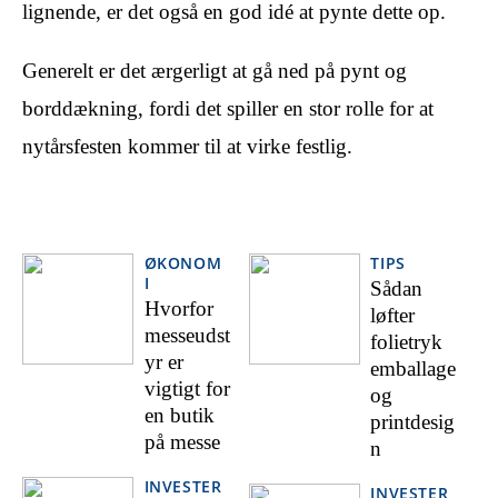
lignende, er det også en god idé at pynte dette op.
Generelt er det ærgerligt at gå ned på pynt og
borddækning, fordi det spiller en stor rolle for at
nytårsfesten kommer til at virke festlig.
ØKONOM
TIPS
I
Sådan
Hvorfor
løfter
messeudst
folietryk
yr er
emballage
vigtigt for
og
en butik
printdesig
på messe
n
INVESTER
INVESTER