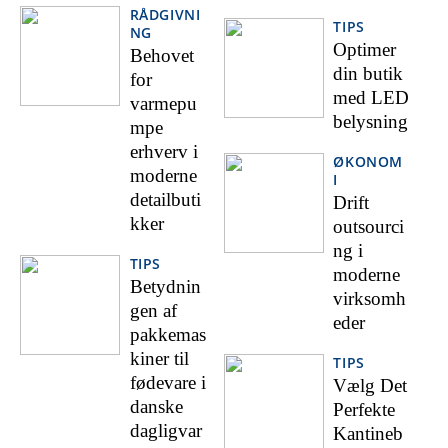
RÅDGIVNI
TIPS
NG
Optimer
Behovet
din butik
for
med LED
varmepu
belysning
mpe
erhverv i
ØKONOM
moderne
I
detailbuti
Drift
kker
outsourci
ng i
TIPS
moderne
Betydnin
virksomh
gen af
eder
pakkemas
kiner til
TIPS
fødevare i
Vælg Det
danske
Perfekte
dagligvar
Kantineb