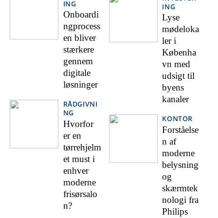
ING
ING
Onboardi
Lyse
ngprocess
mødeloka
en bliver
ler i
stærkere
Københa
gennem
vn med
digitale
udsigt til
løsninger
byens
kanaler
RÅDGIVNI
NG
KONTOR
Hvorfor
Forståelse
er en
n af
tørrehjelm
moderne
et must i
belysning
enhver
og
moderne
skærmtek
frisørsalo
nologi fra
n?
Philips